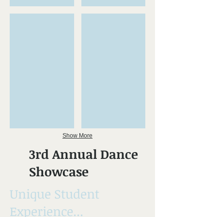
JMGP-2830.jpg
JMGP-4242.jpg
Show More
3rd Annual Dance
Showcase
Unique Student
Experience...