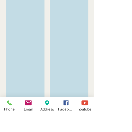
Phone
Email
Address
Facebook
Youtube
JMGPhoto_4552.jpg
JMGPhoto_4580.jpg